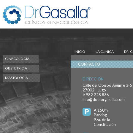
INICIO
LA CLINICA
DR. 
GINECOLOGÍA
CONTACTO
OBSTETRICIA
MASTOLOGÍA
DIRECCIÓN
Calle del Obispo Aguirre 3-5
27002 - Lugo
t: 982 228 836
info@doctorgasalla.com
A 150m
Parking
Pza. de la
Constitución