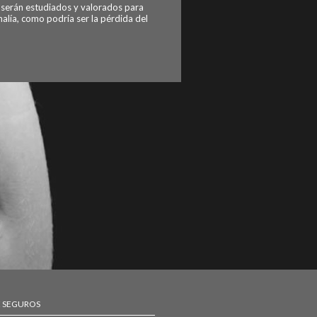
a serán estudiados y valorados para
alía, como podría ser la pérdida del
E SEGUROS