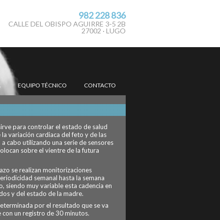
982 228 836
CALLE DEL OBISPO AGUIRRE 3-5 2B
27002 · LUGO
A
EQUIPO TÉCNICO
CONTACTO
sirve para controlar el estado de salud
la variación cardiaca del feto y de las
 a cabo utilizando una serie de sensores
olocan sobre el vientre de la futura
razo se realizan monitorizaciones
periodicidad semanal hasta la semana
to, siendo muy variable esta cadencia en
dos y del estado de la madre.
determinada por el resultado que se va
e con un registro de 30 minutos.