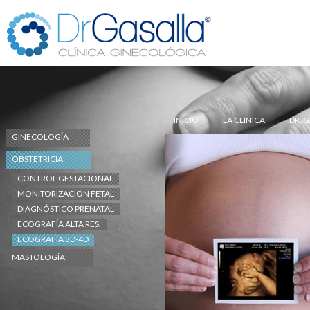
INICIO
LA CLINICA
DR. 
GINECOLOGÍA
OBSTETRICIA
CONTROL GESTACIONAL
MONITORIZACIÓN FETAL
DIAGNÓSTICO PRENATAL
ECOGRAFÍA ALTA RES.
ECOGRAFÍA 3D-4D
MASTOLOGÍA