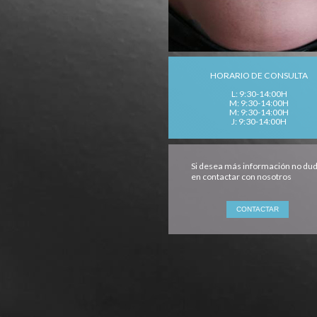
HORARIO DE CONSULTA
L: 9:30-14:00H
M: 9:30-14:00H
M: 9:30-14:00H
J: 9:30-14:00H
Si desea más información no du
en contactar con nosotros