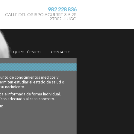
982 228 836
CALLE DEL OBISPO AGUIRRE 3-5 2B
27002 · LUGO
A
EQUIPO TÉCNICO
CONTACTO
onjunto de conocimientos médicos y
ermiten estudiar el estado de salud o
su nacimiento.
a e informada de forma individual,
icos adecuado al caso concreto.
n: