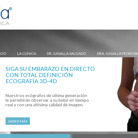
ICIO
LA CLINICA
DR. GASALLA SALGADO
DRA. GASALLA PEDROS
SIGA SU EMBARAZO EN DIRECTO
CON TOTAL DEFINICIÓN
ECOGRAFÍA 3D-4D
Nuestros ecógrafos de última generación
le permitirán observar a su bebé en tiempo
real y con una altísima calidad de imagen.
SABER MÁS