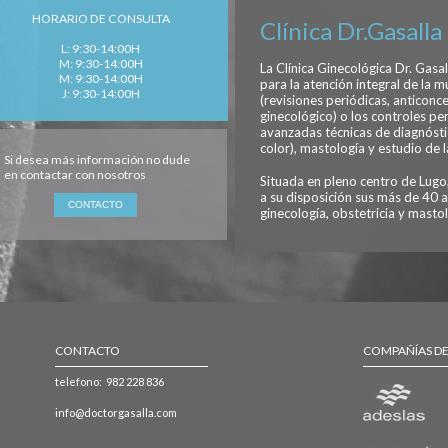
HORARIO DE CONSULTA
Clínica Dr.Gasalla
L: 9:30-14:00H
M: 9:30-14:00H
La Clínica Ginecológica Dr. Gasal
M: 9:30-14:00H
para la atención integral de la m
J: 9:30-14:00H
(revisiones periódicas, anticonc
ginecológico) o los controles p
avanzadas técnicas de diagnósti
color), mastología y estudio de 
Si desea más información no dude
en contactar con nosotros
Situada en pleno centro de Lugo,
a su disposición sus más de 40 a
ginecología, obstetricia y mastol
CONTACTO
COMPAÑÍAS D
telefono: 982 228 836
info@doctorgasalla.com