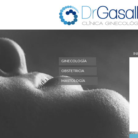
IN
GINECOLOGÍA
OBSTETRICIA
ÓN
.
MASTOLOGÍA