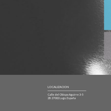
LOCALIZACION
Calle del Obispo Aguirre 3-5
2B 27002 Lugo, España