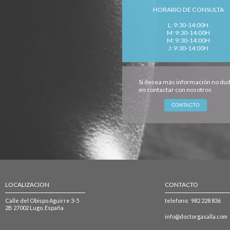
HORARIO DE CONSULTA
L: 9:30-14:00H
M: 9:30-14:00H
M: 9:30-14:00H
J: 9:30-14:00H
Si desea más información no du
en contactar con nosotros
LOCALIZACION
CONTACTO
Calle del Obispo Aguirre 3-5
telefono: 982 228 836
2B 27002 Lugo, España
info@doctorgasalla.com