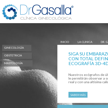
INICIO
LA CLINICA
DR. 
GINECOLOGÍA
SIGA SU EMBARAZ
OBSTETRICIA
CON TOTAL DEFIN
ECOGRAFÍA 3D-4
MASTOLOGÍA
Nuestros ecógrafos de úl
le permitirán observar a 
real y con una altísima cal
SABER MÁS